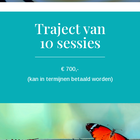
Traject van
10 sessies
€
700,-
(kan in termijnen betaald worden)